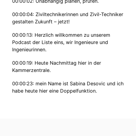
00:00:02: Unabhängig planen, prüfen.
00:00:04: Ziviltechnikerinnen und Zivil-Techniker
gestalten Zukunft – jetzt!
00:00:13: Herzlich willkommen zu unserem
Podcast der Liste eins, wir Ingenieure und
Ingenieurinnen.
00:00:19: Heute Nachmittag hier in der
Kammerzentrale.
00:00:23: mein Name ist Sabina Desovic und ich
habe heute hier eine Doppelfunktion.
00:00:27: Ich trete unter anderem für die
Wahlliste eben Eins, wir ingenieuren
Ingenierinnen auf Listenplatz ein und bin heute
Moderatorin.