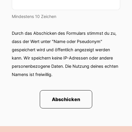
gestellt haben.
00:01:18: Mittlerweile bin ich seit zwölf Jahren
Mindestens 10 Zeichen
im Präsidium Und bin derzeit Vizepräsident im
Präsidium.
Durch das Abschicken des Formulars stimmst du zu,
dass der Wert unter "Name oder Pseudonym"
00:01:25: Präsident ist ja bei einer
Zomenarchitekt und damit ist er VizEP,
gespeichert wird und öffentlich angezeigt werden
Ingenieurkonsulent.
kann. Wir speichern keine IP-Adressen oder andere
personenbezogene Daten. Die Nutzung deines echten
00:01:30: Nach so viel Länderkammererfahrung,
Namens ist freiwillig.
wo ich mir denke dass wir schon einiges an
Organisationen und Reformen und vor allem
einen Zusammenarbeit zwischen den beiden
Sektionen zusammengebracht haben habe ich
Abschicken
mir gedacht in Zukunft möchte ich jetzt in der
Bundeskammer mehr tun und Kandidiere daher
dort in der kommenden Beiode für die
Bundesektion Ingenieurkonsulenten.